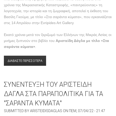
χρόνια της Μικρασιατικής Καταστροφής, «παντρεύοντας» τη
λογοτεχνία, την ιστορία και τη ζωγραφική, αποτελεί η έκθεση του
Βασίλη Γκούμα, με τίτλο «Στα σαράντα κύματα», που εγκαινιάζεται
στις 14 Απριλίου στην Evripides Art Gallery
Εκατό χρόνια μετά τον ξεριζωμό των Ελλήνων της Μικράς Ασίας οι
μνήμες ξυπνούν στο βιβλίο του
Αριστείδη Δάγλα με τίτλο «Στα
σαράντα κύματα»
.
ΔΙΑΒΑΣΤΕ ΠΕΡΙΣΣΟΤΕΡΑ
ΓΙΑ «ΣΤΑ ΣΑΡΑΝΤΑ ΚΥΜΑΤΑ»: ΜΙΑ ΕΚΘΕΣΗ
ΖΩΓΡΑΦΙΚΗΣ ΓΙΑ ΤΗ ΜΙΚΡΑΣΙΑΤΙΚΗ
ΚΑΤΑΣΤΡΟΦΗ
ΣΥΝΕΝΤΕΥΞΗ ΤΟΥ ΑΡΙΣΤΕΙΔΗ
ΔΑΓΛΑ ΣΤΑ ΠΑΡΑΠΟΛΙΤΙΚΑ ΓΙΑ ΤΑ
"ΣΑΡΑΝΤΑ ΚΥΜΑΤΑ"
SUBMITTED BY
ARISTEIDISDAGLAS
ON
ΠΕΜ, 07/04/22 - 21:47