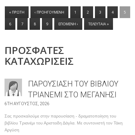
ΣΕΛΙΔΕΣ
« ΠΡΩΤΗ
‹ ΠΡΟΗΓΟΥΜΕΝΗ
1
2
3
4
5
6
7
8
9
ΕΠΟΜΕΝΗ ›
ΤΕΛΕΥΤΑΙΑ »
ΠΡΟΣΦΑΤΕΣ
ΚΑΤΑΧΩΡΙΣΕΙΣ
ΠΑΡΟΥΣΙΑΣΗ ΤΟΥ ΒΙΒΛΙΟΥ
ΤΡΙΑΝΕΜΙ ΣΤΟ ΜΕΓΑΝΗΣΙ
6TH ΑΥΓΟΥΣΤΟΣ, 2026
Σας προσκαλούμε στην παρουσίαση - δραματοποίηση του
βιβλίου Τριανέμι του Αριστειδη Δάγλα. Με συντονιστή τον Τάκη
Αργύση