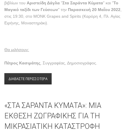
βιβλίων του
Αριστείδη Δάγλα
"
Στα Σαράντα Κύματα
" και "
Το
Μαγικό ταξίδι των Γεύσεων
" την
Παρασκευή 20 Μαΐου 2022
,
στις 19:30, στο MONK Grapes and Spirits (Καρόρη 4, Πλ. Αγίας
Ειρήνης, Μοναστηράκι).
Θα μιλήσουν:
Πέτρος Κασιμάτης
, Συγγραφέας, Δημοσιογράφος.
ΔΙΑΒΑΣΤΕ ΠΕΡΙΣΣΟΤΕΡΑ
ΓΙΑ ΠΡΟΣΚΛΗΣΗ ΓΙΑ ΤΗΝ ΠΑΡΟΥΣΙΑΣΗ ΤΩΝ
ΒΙΒΛΙΩΝ ΣΤΑ ΣΑΡΑΝΤΑ ΚΥΜΑΤΑ ΚΑΙ ΤΟ ΜΑΓΙΚΟ
ΤΑΞΙΔΙ ΤΩΝ ΓΕΥΣΕΩΝ
«ΣΤΑ ΣΑΡΑΝΤΑ ΚΥΜΑΤΑ»: ΜΙΑ
ΕΚΘΕΣΗ ΖΩΓΡΑΦΙΚΗΣ ΓΙΑ ΤΗ
ΜΙΚΡΑΣΙΑΤΙΚΗ ΚΑΤΑΣΤΡΟΦΗ