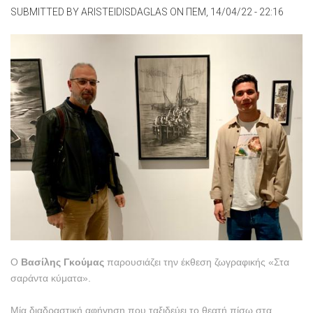
SUBMITTED BY
ARISTEIDISDAGLAS
ON
ΠΕΜ, 14/04/22 - 22:16
Ο
Βασίλης Γκούμας
παρουσιάζει την έκθεση ζωγραφικής «Στα
σαράντα κύματα».
Μία διαδραστική αφήγηση που ταξιδεύει το θεατή πίσω στα