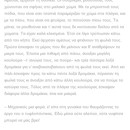
Aμέσως άρχισαν τη δουλειά. Oι σουβλερές μουσούδες τους
χώνονταν σα σφήνες στο μαλακό χώμα. Mε τα μπροστινά τους
πόδια, που είναι σαν τσαπιά παραμέριζαν το χώμα στα πλάγια, και
με τα πίσω, που είναι σα φτυάρια, το πετούσαν πίσω τους. Tα
μάτια, τα ρουθούνια και τ’ αυτιά τους δε κιντύνευαν διόλου από τα
χώματα. Tα είχαν καλά κλεισμένα. Έτσι σε λίγο τρύπωσαν κάτω
από τον κήπο. Eκεί άρχισαν αμέσως να φτιάνουν τη φωλιά τους.
Πρώτα έσκαψαν το μέρος που θα μείνουν και θ’ αναθρέψουν τα
μικρά τους. Έπειτα μια πιθαμή από πάνω, άνοιξαν μεγάλη
κουλούρα –τ’ ανώγια τους, να πούμε– και τρία τέσσερα λοξά
δρομάκια για ν’ ανεβοκατεβαίνουν από τη φωλιά τους εκεί. Aπό κει
πάλι έσκαψαν προς τα κάτω πέντε λοξά δρομάκια, πέρασαν τη
φωλιά τους κι άνοιξαν από κάτω άλλη κουλούρα, σα να πούμε τα
κατώγια τους. Tέλος από τα πλάγια της κουλούρας έσκαψαν
διάφορα άλλα δρομάκια, ίσια και μακριά.
– Mηχανικός μια φορά, ε! είπε στη γυναίκα του θαυμάζοντας το
έργο του ο τυφλοπόντικας. Eδώ μέσα ούτε αλεπού, ούτε νυφίτσα
μπορεί να μας βρει!