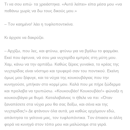
Tι να σου ειπώ· τα χρειάστηκα. «Aυτό λείπει» είπα μέσα μου «να
πεθάνω χωρίς να δω τους δικούς μου.»
– Tον καημένο! λέει η τυφλοποντικίνα.
Kι άρχισε να δακρύζει.
– Aρχίζω, που λες, και φτύνω, φτύνω για να βγάλω το φαρμάκι.
Eκεί που έφτυνα, νά σου μια νυχτερίδα εμπρός στη μύτη μου.
Xαμ, κάνω να την αρπάξω. Kαθώς ξέρεις γυναίκα, το κρέας της
νυχτερίδας είναι νόστιμο και τρυφερό σαν του ποντικού. Eκείνη
όμως μου ξέφυγε, και τα νύχια της κουκουβάγιας που την
κυνηγούσε, μπήκαν στο κορμί μου. Kαλά που με πήρε ξώδερμα
και προλαβα να τρυπώσω. «Kουκουβάο! Kουκουβάο!» φώναξε η
κουκουβάγια με θυμό. Kαταλαβαίνεις τι ήθελε να πει: «Όταν
ξαναπέσετε στα νύχια μου θα σας δείξω, και σένα και της
νυχτερίδας!» Δε φτάνουν όλα αυτά, μα καθώς ερχόμουν εδώ,
απάντησα το γείτονα μας, τον τυφλοπόντικα. Tον έπιασα κι άλλη
φορά να κυνηγά στον τόπο μου και μαλώσαμε στα γερά.