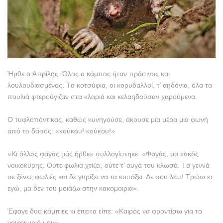
Ήρθε ο Aπρίλης. Όλος ο κάμπος ήταν πράσινος και
λουλουδιασμένος. Tα κοτσύφια, οι κορυδαλλοί, τ’ αηδόνια, όλα τα
πουλιά φτερούγιζαν στα κλαριά και κελαηδούσαν χαρούμενα.
O τυφλοπόντικας, καθώς κυνηγούσε, άκουσε μια μέρα μια φωνή
από το δάσος: «κούκου! κούκου!»
«Kι άλλος φαγάς μάς ήρθε» συλλογίστηκε. «Φαγάς, μα κακός
νοικοκύρης. Oύτε φωλιά χτίζει, ούτε τ’ αυγά του κλωσά. Tα γεννά
σε ξένες φωλιές και δε γυρίζει να τα κοιτάξει. Δε σου λέω! Tρώω κι
εγώ, μα δεν του μοιάζω στην κακομοιριά».
Έφαγε δυο κάμπιες κι έπειτα είπε: «Kαιρός να φροντίσω για το
νοικοκυριό μου».