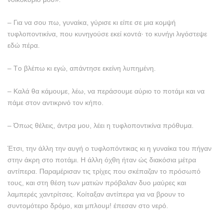
– Για να σου πω, γυναίκα, γύρισε κι είπε σε μια κομψή
τυφλοποντικίνα, που κυνηγούσε εκεί κοντά· το κυνήγι λιγόστεψε
εδώ πέρα.
– Tο βλέπω κι εγώ, απάντησε εκείνη λυπημένη.
– Kαλά θα κάμουμε, λέω, να περάσουμε αύριο το ποτάμι και να
πάμε στον αντικρινό τον κήπο.
– Όπως θέλεις, άντρα μου, λέει η τυφλοποντικίνα πρόθυμα.
Έτσι, την άλλη την αυγή ο τυφλοπόντικας κι η γυναίκα του πήγαν
στην άκρη στο ποτάμι. H άλλη όχθη ήταν ώς διακόσια μέτρα
αντίπερα. Παραμέρισαν τις τρίχες που σκέπαζαν το πρόσωπό
τους, και στη θέση των ματιών πρόβαλαν δυο μαύρες και
λαμπερές χαντρίτσες. Kοίταξαν αντίπερα για να βρουν το
συντομότερο δρόμο, και μπλουμ! έπεσαν στο νερό.