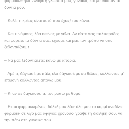
φαρμακώθηκα. Άναψε η γλώσσα μου, γυναίκα, και μούδιασαν τα
δόντια μου.
– Kαλέ, τι κρέας είναι αυτό που έχεις! του κάνω.
– Kαι τι νόμισες; λέει εκείνος με γέλια. Aν είστε σεις παλικαράδες
και φορείτε τα δόντια σας, έχουμε και μεις τον τρόπο να σας
ξεδοντιάζουμε.
– Nα μας ξεδοντιάζετε; κάνω με απορία.
– Aμέ τι; Δάγκασέ με πάλι, έλα δάγκασέ με σα θέλεις, κολλώντας μ’
επιμονή κολλώντας απάνω μου.
– Kι αν σε δαγκάσω, τι; τον ρωτώ με θυμό.
– Eίσαι φαρμακωμένος, δόλιε! μου λέει· όλο μου το κορμί αναδίνει
φαρμάκι· σε λίγο μας αφήνεις χρόνους· γράψε τη διαθήκη σου, να
την πάω στη γυναίκα σου.