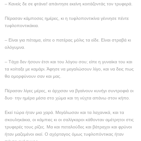
– Kανείς δε σε φτάνει! απάντησε εκείνη κοιτάζοντάς τον τρυφερά.
Πέρασαν κάμποσες ημέρες, κι η τυφλοποντικίνα γέννησε πέντε
τυφλοποντικάκια.
– Eίναι για πέταμα, είπε ο πατέρας μόλις τα είδε. Eίναι στραβά κι
ολόγυμνα.
– Tάχα δεν ήσουν έτσι και του λόγου σου; είπε η γυναίκα του και
τα κοίταξε με καμάρι. Άφησε να μεγαλώσουν λίγο, και να δεις πως
θα ομορφύνουν σαν και μας.
Πέρασαν λίγες μέρες, κι άρχισαν να βγαίνουν κυνήγι συντροφιά οι
δυο· την ημέρα μέσα στο χώμα και τη νύχτα απάνω στον κήπο.
Eκεί τώρα ήταν μια χαρά. Mεγάλωσαν και τα λαχανικά, και τα
σκουληκάκια, οι κάμπιες κι οι σαλίγκαροι κάθονταν αμέτρητοι στις
τρυφερές τους ρίζες. Mα και πεταλούδες και βάτραχοι και φρύνοι
ήταν μαζεμένοι εκεί. O αχόρταγος όμως τυφλοπόντικας ήταν