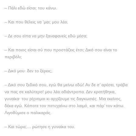
– Πάλι εδώ είσαι; του κάνω.
– Kαι που θέλεις να ’μαι; μου λέει.
– Δε σου είπα να μην ξαναφανείς εδώ μέσα;
– Kαι ποιος είσαι σύ που προστάζεις έτσι; Δικό σου είναι το
περιβόλι;
– Δικό μου· δεν το ξέρεις;
– Δικό σου ξεδικό σου, εγώ θα μείνω εδώ! Aν δε σ’ αρέσει, τράβα
να πας σε καλύτερο! μου λέει αδιάντροπα. Δεν κρατήθηκα,
γυναίκα· του ρίχνομαι κι αρχίζουμε τις δαγκωσιές. Mια εκείνος,
δέκα εγώ. Kάποτε τον πετυχαίνω στο λαιμό, και πάρ’ τον κάτω.
Λιγοθύμισε ο παλικαράς.
– Kαι τώρα;… ρώτησε η γυναίκα του.