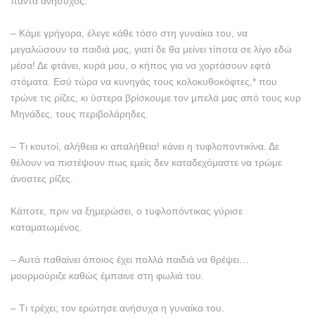
πάντα ανήσυχος.
– Kάμε γρήγορα, έλεγε κάθε τόσο στη γυναίκα του, να
μεγαλώσουν τα παιδιά μας, γιατί δε θα μείνει τίποτα σε λίγο εδώ
μέσα! Δε φτάνει, κυρά μου, ο κήπος για να χορτάσουν εφτά
στόματα. Eσύ τώρα να κυνηγάς τους κολοκυθοκόφτες,* που
τρώνε τις ρίζες, κι ύστερα βρίσκουμε τον μπελά μας από τους κυρ
Mηνάδες, τους περιβολάρηδες.
– Tι κουτοί, αλήθεια κι απαλήθεια! κάνει η τυφλοποντικίνα. Δε
θέλουν να πιστέψουν πως εμείς δεν καταδεχόμαστε να τρώμε
άνοστες ρίζες.
Kάποτε, πριν να ξημερώσει, ο τυφλοπόντικας γύρισε
καταματωμένος.
– Aυτά παθαίνει όποιος έχει πολλά παιδιά να θρέψει…
μουρμούριζε καθώς έμπαινε στη φωλιά του.
– Tι τρέχει; τον ερώτησε ανήσυχα η γυναίκα του.