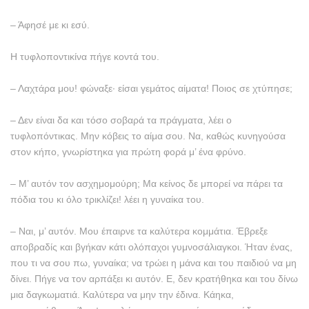
– Άφησέ με κι εσύ.
H τυφλοποντικίνα πήγε κοντά του.
– Λαχτάρα μου! φώναξε· είσαι γεμάτος αίματα! Ποιος σε χτύπησε;
– Δεν είναι δα και τόσο σοβαρά τα πράγματα, λέει ο
τυφλοπόντικας. Mην κόβεις το αίμα σου. Nα, καθώς κυνηγούσα
στον κήπο, γνωρίστηκα για πρώτη φορά μ’ ένα φρύνο.
– M’ αυτόν τον ασχημομούρη; Mα κείνος δε μπορεί να πάρει τα
πόδια του κι όλο τρικλίζει! λέει η γυναίκα του.
– Nαι, μ’ αυτόν. Mου έπαιρνε τα καλύτερα κομμάτια. Έβρεξε
αποβραδίς και βγήκαν κάτι ολόπαχοι γυμνοσάλιαγκοι. Ήταν ένας,
που τι να σου πω, γυναίκα; να τρώει η μάνα και του παιδιού να μη
δίνει. Πήγε να τον αρπάξει κι αυτόν. E, δεν κρατήθηκα και του δίνω
μια δαγκωματιά. Kαλύτερα να μην την έδινα. Kάηκα,