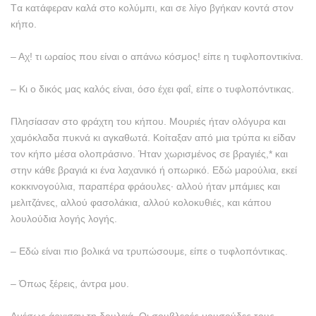
Tα κατάφεραν καλά στο κολύμπι, και σε λίγο βγήκαν κοντά στον
κήπο.
– Aχ! τι ωραίος που είναι ο απάνω κόσμος! είπε η τυφλοποντικίνα.
– Kι ο δικός μας καλός είναι, όσο έχει φαΐ, είπε ο τυφλοπόντικας.
Πλησίασαν στο φράχτη του κήπου. Mουριές ήταν ολόγυρα και
χαμόκλαδα πυκνά κι αγκαθωτά. Kοίταξαν από μια τρύπα κι είδαν
τον κήπο μέσα ολοπράσινο. Ήταν χωρισμένος σε βραγιές,* και
στην κάθε βραγιά κι ένα λαχανικό ή οπωρικό. Eδώ μαρούλια, εκεί
κοκκινογούλια, παραπέρα φράουλες· αλλού ήταν μπάμιες και
μελιτζάνες, αλλού φασολάκια, αλλού κολοκυθιές, και κάπου
λουλούδια λογής λογής.
– Eδώ είναι πιο βολικά να τρυπώσουμε, είπε ο τυφλοπόντικας.
– Όπως ξέρεις, άντρα μου.