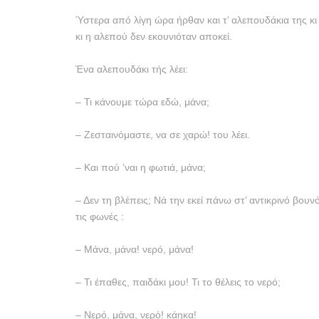
Ύστερα από λίγη ώρα ήρθαν και τ’ αλεπουδάκια της κι 
κι η αλεπού δεν εκουνιόταν αποκεί.
Ένα αλεπουδάκι τής λέει:
– Τι κάνουμε τώρα εδώ, μάνα;
– Ζεσταινόμαστε, να σε χαρώ! του λέει.
– Και πού ’ναι η φωτιά, μάνα;
– Δεν τη βλέπεις; Νά την εκεί πάνω στ’ αντικρινό βου
τις φωνές :
– Μάνα, μάνα! νερό, μάνα!
– Τι έπαθες, παιδάκι μου! Τι το θέλεις το νερό;
– Νερό, μάνα, νερό! κάηκα!