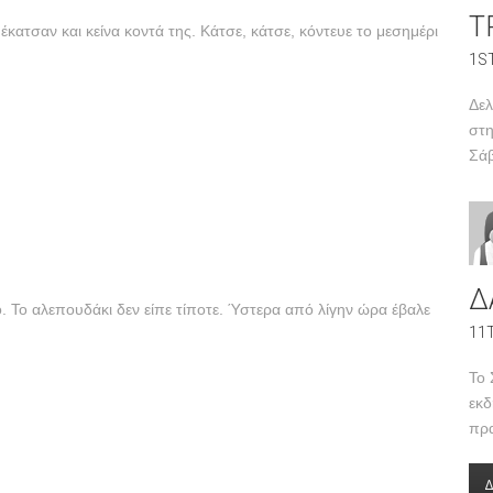
Τ
έκατσαν και κείνα κοντά της. Κάτσε, κάτσε, κόντευε το μεσημέρι
1S
Δελ
στη
Σά
Δ
νό. Το αλεπουδάκι δεν είπε τίποτε. Ύστερα από λίγην ώρα έβαλε
11
Το 
εκδ
πρα
Δ