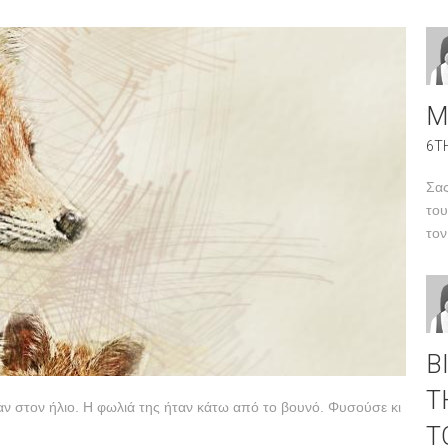
Μ
6T
Σα
του
τον
Β
Τ
αν στον ήλιο. Η φωλιά της ήταν κάτω από το βουνό. Φυσούσε κι
Τ