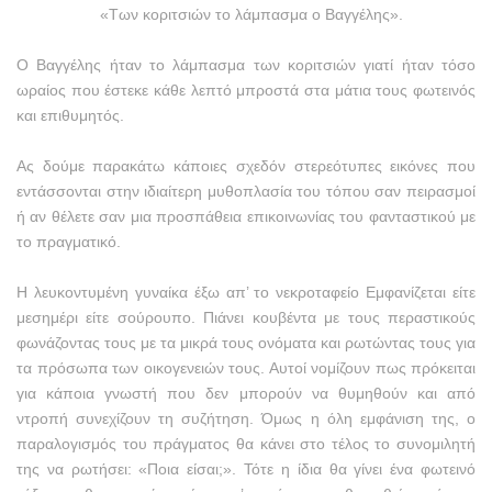
«Των κοριτσιών το λάμπασμα ο Βαγγέλης».
Ο Βαγγέλης ήταν το λάμπασμα των κοριτσιών γιατί ήταν τόσο
ωραίος που έστεκε κάθε λεπτό μπροστά στα μάτια τους φωτεινός
και επιθυμητός.
Ας δούμε παρακάτω κάποιες σχεδόν στερεότυπες εικόνες που
εντάσσονται στην ιδιαίτερη μυθοπλασία του τόπου σαν πειρασμοί
ή αν θέλετε σαν μια προσπάθεια επικοινωνίας του φανταστικού με
το πραγματικό.
Η λευκοντυμένη γυναίκα έξω απ’ το νεκροταφείο Εμφανίζεται είτε
μεσημέρι είτε σούρουπο. Πιάνει κουβέντα με τους περαστικούς
φωνάζοντας τους με τα μικρά τους ονόματα και ρωτώντας τους για
τα πρόσωπα των οικογενειών τους. Αυτοί νομίζουν πως πρόκειται
για κάποια γνωστή που δεν μπορούν να θυμηθούν και από
ντροπή συνεχίζουν τη συζήτηση. Όμως η όλη εμφάνιση της, ο
παραλογισμός του πράγματος θα κάνει στο τέλος το συνομιλητή
της να ρωτήσει: «Ποια είσαι;». Τότε η ίδια θα γίνει ένα φωτεινό