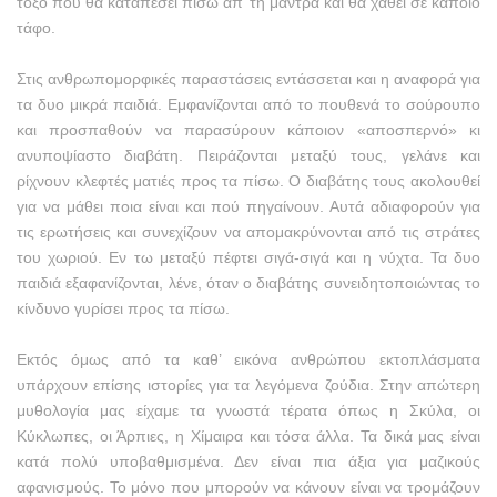
τόξο που θα καταπέσει πίσω απ’ τη μάντρα και θα χαθεί σε κάποιο
τάφο.
Στις ανθρωπομορφικές παραστάσεις εντάσσεται και η αναφορά για
τα δυο μικρά παιδιά. Εμφανίζονται από το πουθενά το σούρουπο
και προσπαθούν να παρασύρουν κάποιον «αποσπερνό» κι
ανυποψίαστο διαβάτη. Πειράζονται μεταξύ τους, γελάνε και
ρίχνουν κλεφτές ματιές προς τα πίσω. Ο διαβάτης τους ακολουθεί
για να μάθει ποια είναι και πού πηγαίνουν. Αυτά αδιαφορούν για
τις ερωτήσεις και συνεχίζουν να απομακρύνονται από τις στράτες
του χωριού. Εν τω μεταξύ πέφτει σιγά-σιγά και η νύχτα. Τα δυο
παιδιά εξαφανίζονται, λένε, όταν ο διαβάτης συνειδητοποιώντας το
κίνδυνο γυρίσει προς τα πίσω.
Εκτός όμως από τα καθ’ εικόνα ανθρώπου εκτοπλάσματα
υπάρχουν επίσης ιστορίες για τα λεγόμενα ζούδια. Στην απώτερη
μυθολογία μας είχαμε τα γνωστά τέρατα όπως η Σκύλα, οι
Κύκλωπες, οι Άρπιες, η Χίμαιρα και τόσα άλλα. Τα δικά μας είναι
κατά πολύ υποβαθμισμένα. Δεν είναι πια άξια για μαζικούς
αφανισμούς. Το μόνο που μπορούν να κάνουν είναι να τρομάζουν