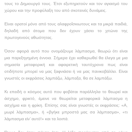
τους το Δημιουργό τους. Έτσι εξυπηρετούν και τον αγιασμό του
χώρου και την προφύλαξη του από σκοτεινές δυνάμεις.
Είναι ορατοί μόνο από τους αλαφροΐσκιωτους και τα μικρά παιδιά,
δηλαδή από άτομα που δεν έχουν χάσει το χιτώνα της
πρωτογενούς αθωότητας.
Όσον αφορά αυτό που ονομάζουμε λάμπασμα, θεωρώ ότι είναι
μια παρεξηγημένη έννοια. Σήμερα έχει καθιερωθεί θα έλεγα με μια
σημασία μεταφορική και αφαιρετική ταυτόχρονα πως είναι
οτιδήποτε μπορεί να μας ξαφνιάσει ή να μας πανικοβάλλει. Είναι
γνωστές οι εκφράσεις λαμπάζω, λάμπαξα, θα σε λαμπάξω.
Κι επειδή ο κόσμος αυτό που φοβάται παράλληλα το θεωρεί και
άσχημο, φρικτό, έμεινε να θεωρείται μεταφορικά λάμπασμα η
ασχήμια και η φρίκη. Επίσης σας είναι γνωστές οι εκφράσεις: «Α,
μωρέ λάμπασμα», ή «βγήκε μπροστά μας σα λάμπασμα», «τι
λάμπασμα είν’ αυτό!» και τα λοιπά.