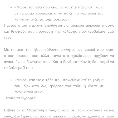
«Μωρέ, τον είδα σου λέω, να κάθεται πάνω στη λιθιά
με τα μάτια γουρλωμένα να παίζει το κομπολόι του
και να καπνίζει το τσιμπούκι του».
Παντού όπου περνάνε απλώνεται μια τρομερή μυρωδιά πίσσας
και θειαφιού, σαν πρόγευση της κόλασης που κουβαλάνε μαζί
τους.
Με το φως του ήλιου κάθονται ακίνητοι, ως νεκροί που είναι,
στους τάφους τους, αλλά πάνω στο «χαλίπωμα» αρχίζουν να
ανακτούν τις δυνάμεις τους. Και τι δυνάμεις! Κανείς δε μπορεί να
τα βάλει μαζί τους.
«Μωρέ, κάποτε ο τάδε που σηκώθηκε απ’ το μνήμα
του, έξω από δω, εβάρεσε τον τάδε, ή έδεσε με
σκοινιά τον δείνα».
Τέτοιες περιγραφές!
Βέβαια αν συλλογιστούμε πως αυτούς δεν τους σκότωσε κιόλας
ίσως, δεν ξέρω αν αυτοί οι απαίσιοι αντιήρωες να έχουν στο πολύ