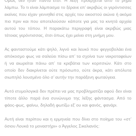
Όμως δεν ήταν πάντα έτσι. Η λέξη προέρχεται από το ρήμα
λάμπω. Το τι είναι λάμπασμα το ξέρανε επ’ ακριβώς οι γερόντισσες
εκείνες που είχαν γεννηθεί στις αρχές του εικοστού αιώνα ή ακόμα
πιο πριν και που αποτελούσαν κάποτε για μας τα κινητά αρχεία
αυτού του τόπου. Η παρακάτω περιγραφή είναι ακριβώς μιας
τέτοιας γερόντισσας, έτσι όπως έχει μείνει στη μνήμη μου.
Ας φανταστούμε κάτι ψηλό, λιγνό και λευκό που φεγγοβολάει ένα
απόκοσμο φως να σαλεύει πίσω απ’ τα σχοίνα των νεκροταφείων
ή να αιωρείται πάνω απ’ τα κρεβάτια των κοριτσιών. Κάτι στο
οποίο δεν διακρίνεται ούτε πρόσωπο, ούτε άκρα, κάτι απόλυτα
σιωπηλό λουσμένο όλο σ’ αυτήν την παράξενη φωταύγεια.
Αυτό ετυμολογικά δεν πρέπει να μας προβληματίζει αφού δεν είναι
τίποτε άλλο παρά ένα συνώνυμο της λέξης φάντασμα. Από το
φάος-φως, φαίνω, δηλαδή φωτίζω εξ’ ου και φανός, φανάρι.
Αυτή είναι περίπου και η ερμηνεία που δίνει στο ποίημα του «στ’
όσιου Λουκά το μοναστήρι» ο Άγγελος Σικελιανός: