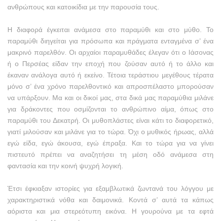
ανθρώπους και κατοικίδια με την παρουσία τους.
Η διαφορά έγκειται ανάμεσα στο παραμύθι και στο μύθο. Το
παραμύθι διηγείται για πρόσωπα και πράγματα ενταγμένα σ’ ένα
μακρινό παρελθόν. Οι αρχαίοι παραμυθάδες έλεγαν ότι ο Ιάσονας
ή ο Περσέας είδαν την εποχή που ζούσαν αυτό ή το άλλο και
έκαναν ανάλογα αυτό ή εκείνο. Τέτοια τεράστιου μεγέθους τέρατα
μόνο σ’ ένα χρόνο παρελθοντικό και απροσπέλαστο μπορούσαν
να υπάρξουν. Μα και οι δικοί μας, στα δικά μας παραμύθια μιλάνε
για δράκοντες που οσμίζονται το ανθρώπινο αίμα, όπως στο
παραμύθι του Δεκατρή. Οι μυθοπλάστες είναι κάτι το διαφορετικό,
γιατί μιλούσαν και μιλάνε για το τώρα. Όχι ο μυθικός ήρωας, αλλά
εγώ είδα, εγώ άκουσα, εγώ έπραξα. Και το τώρα για να γίνει
πιστευτό πρέπει να αναζητήσει τη μέση οδό ανάμεσα στη
φαντασία και την κοινή ψυχρή λογική.
Έτσι έφκιαξαν ιστορίες για εξαμβλωτικά ζωντανά του λόγγου με
χαρακτηριστικά νόθα και δαιμονικά. Κοντά σ’ αυτά τα κάπως
αόριστα και μια στερεότυπη εικόνα. Η γουρούνα με τα εφτά