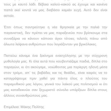
τους με καυτό λάδι. Βέβαια καλού-κακού ας έχουμε και κανένα
παπά εκεί κοντά να μας διαβάσει καμιάν ευχή. Αυτό δεν είναι
αστείο.
Έτσι όπως παντρεύτηκε η νέα θρησκεία με την παλιά την
παγανιστική, δεν πρέπει να μας παραξενεύει που βρίσκουμε στα
συναξάρια να κάνουν κάποιοι άγιοι τέτοιες τελετές πάνω από
άλιωτα λείψανα ανθρώπων που λογιάζονταν για βρικόλακες.
Πιστεύω κάναμε ένα ξεκίνημα ενασχόλησης με την σύγχρονη
μυθολογία μας. Κι όλα αυτά που κουβεντιάζαμε παιδιά, δίπλα στο
παραγώνι, κι ότι ακούγαμε, νοιώθοντας μια περίεργη ηδονή μέσα
στον τρόμο, απ’ τις βαβάδες και τις θειάδες, είναι καιρός να το
καταγράψουμε πριν χαθεί για πάντα όλος ο πλούτος του
παραμυθικού μας λόγου, γενικά του λαϊκού μας πολιτισμού κι ότι
μας καταδεικνύει σαν ξεχωριστό σύνολο υπάρξεων δίπλα στους
άλλους συνανθρώπους μας.
Επιμέλεια: Μάκης Πολίτης