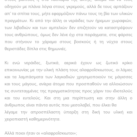
οδηγούν με πλάνα λόγια στους γκρεμούς, αλλά δε τους αρπάζουν
απ’ τα σπίτια τους, μήτε εφαρμόζουν πάνω τους τη βία των υλικών
πραγμάτων. Κι από την άλλη οι νεράιδες των ήρεμων χωραφιών,
των λιβαδιών και των αμπελιών δεν επιζητούν να καταστρέψουν
τους ανθρώπους, όμως δεν λένε όχι στα πειράγματα, στις φάρσες
που στήνουν το χάραμα στους βοσκούς ή τη νύχτα στους
θεριστάδες δίπλα στις θημωνιές.
Κι ενώ νεράιδες, ξωτικά, αερικά έχουν ως ζωτικό κρίκο
επικοινωνίας με την υλική πλάση τους αλαφροΐσκιωτους, οι λάμιες
και τα λαμπάσματα των λαγκαδιών χρησιμοποιούν τις μάγισσες
και τους μάγους, ανίερα άτομα που προσπαθούν να αλλοιώσουν
τις συντεταγμένες της πραγματικότητας προς χάριν του ιδιοτελούς
και του ευτελούς. Και στη μια περίπτωση και στην άλλη ο
άνθρωπος είναι πάντα αυτός που μεσολαβεί, που έλκει θα
λέγαμε την απροσπέλαστη ύπαρξη στη δική του υλική και
χειροπιαστή καθημερινότητα.
Αλλά ποιοι ήταν οι «αλαφροΐσκιωτοι»;