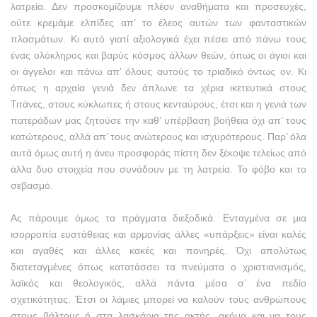
λατρεία. Δεν προσκομίζουμε πλέον αναθήματα και προσευχές,
ούτε κρεμάμε ελπίδες απ’ το έλεος αυτών των φανταστικών
πλασμάτων. Κι αυτό γιατί αξιολογικά έχει πέσει από πάνω τους
ένας ολόκληρος και βαρύς κόσμος άλλων θεών, όπως οι άγιοι και
οι άγγελοι και πάνω απ’ όλους αυτούς το τριαδικό όντως ον. Κι
όπως η αρχαία γενιά δεν άπλωνε τα χέρια ικετευτικά στους
Τιτάνες, στους κύκλωπες ή στους κενταύρους, έτσι και η γενιά των
πατεράδων μας ζητούσε την καθ’ υπέρβαση βοήθεια όχι απ’ τους
κατώτερους, αλλά απ’ τους ανώτερους και ισχυρότερους. Παρ’ όλα
αυτά όμως αυτή η άνευ προσφοράς πίστη δεν ξέκοψε τελείως από
άλλα δυο στοιχεία που συνάδουν με τη λατρεία. Το φόβο και το
σεβασμό.
Ας πάρουμε όμως τα πράγματα διεξοδικά. Ενταγμένα σε μια
ισορροπία ευστάθειας και αρμονίας άλλες «υπάρξεις» είναι καλές
και αγαθές και άλλες κακές και πονηρές. Όχι απολύτως
διατεταγμένες όπως κατατάσσει τα πνεύματα ο χριστιανισμός,
λαϊκός και θεολογικός, αλλά πάντα μέσα σ’ ένα πεδίο
σχετικότητας. Έτσι οι λάμιες μπορεί να καλούν τους ανθρώπους
στους βάλτους ή στα λασκάρια της ακτής, ακόμα και να τους