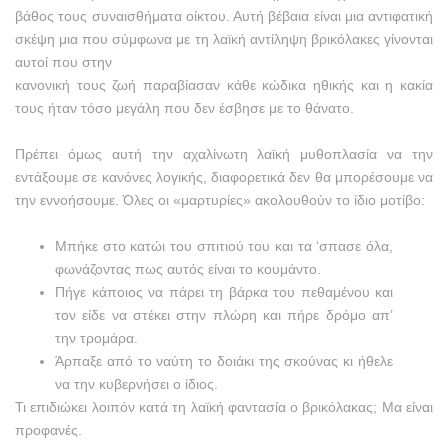
βάθος τους συναισθήματα οίκτου. Αυτή βέβαια είναι μια αντιφατική
σκέψη μια που σύμφωνα με τη λαϊκή αντίληψη βρικόλακες γίνονται
αυτοί που στην
κανονική τους ζωή παραβίασαν κάθε κώδικα ηθικής και η κακία
τους ήταν τόσο μεγάλη που δεν έσβησε με το θάνατο.
Πρέπει όμως αυτή την αχαλίνωτη λαϊκή μυθοπλασία να την
εντάξουμε σε κανόνες λογικής, διαφορετικά δεν θα μπορέσουμε να
την εννοήσουμε. Όλες οι «μαρτυρίες» ακολουθούν το ίδιο μοτίβο:
Μπήκε στο κατώι του σπιτιού του και τα ‘σπασε όλα,
φωνάζοντας πως αυτός είναι το κουμάντο.
Πήγε κάποιος να πάρει τη βάρκα του πεθαμένου και
τον είδε να στέκει στην πλώρη και πήρε δρόμο απ’
την τρομάρα.
Άρπαξε από το ναύτη το δοιάκι της σκούνας κι ήθελε
να την κυβερνήσει ο ίδιος.
Τι επιδιώκει λοιπόν κατά τη λαϊκή φαντασία ο βρικόλακας; Μα είναι
προφανές.