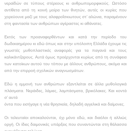
νεραϊδών σε τύπους στέρεους κι ανθρωπομορφικούς. Ωστόσο
αντίθετα από τη κοινή μοίρα των θνητών, αυτές οι κυρίες που
χορεύουνε μαζί με τους αλαφροΐσκιωτους στ’ αλώνια, παραμένουν
στη φαντασία των ανθρώπων αγέραστες κι αθάνατες.
Εκτός των προαναφερθέντων και κατά την περίοδο του
δωδεκαημέρου κι εδώ όπως και στην υπόλοιπη Ελλάδα έχουμε τις
γνωστές μυθοπλαστικές αναφορές για τα παγανά και τους
καλικάντζαρους. Αυτά όμως προέρχονται κυρίως από τη συνάφεια
των κατοίκων αυτού του τόπου με άλλους ανθρώπους, ακόμα και
από την επιρροή σχολικών αναγνωσμάτων.
Εδώ η εμμονή των ανθρώπων εξαντλείται σε άλλα μυθολογικά
πλάσματα. Νεράιδες, λάμιες, λαμπάσματα, βρικόλακες. Και κοντά
σ’ αυτά
όντα που εισήγαγε η νέα θρησκεία, δηλαδή αγγελικά και δαίμονες.
Οι τελευταίοι αποκαλούνται, όχι μόνο εδώ, και διαόλοι ή αλλιώς
οργή. Οι ίδιες δαιμονικές υπάρξεις που συναντώνται στη θάλασσα