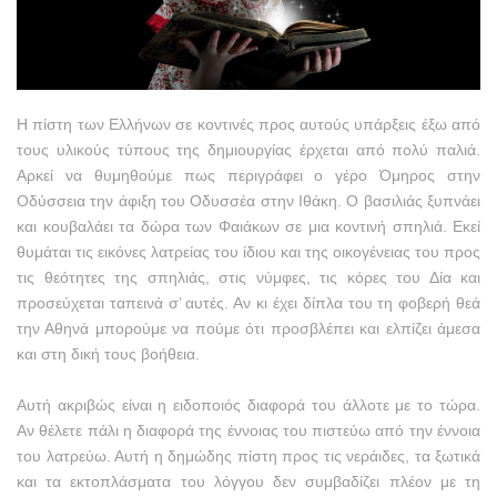
Η πίστη των Ελλήνων σε κοντινές προς αυτούς υπάρξεις έξω από
τους υλικούς τύπους της δημιουργίας έρχεται από πολύ παλιά.
Αρκεί να θυμηθούμε πως περιγράφει ο γέρο Όμηρος στην
Οδύσσεια την άφιξη του Οδυσσέα στην Ιθάκη. Ο βασιλιάς ξυπνάει
και κουβαλάει τα δώρα των Φαιάκων σε μια κοντινή σπηλιά. Εκεί
θυμάται τις εικόνες λατρείας του ίδιου και της οικογένειας του προς
τις θεότητες της σπηλιάς, στις νύμφες, τις κόρες του Δία και
προσεύχεται ταπεινά σ’ αυτές. Αν κι έχει δίπλα του τη φοβερή θεά
την Αθηνά μπορούμε να πούμε ότι προσβλέπει και ελπίζει άμεσα
και στη δική τους βοήθεια.
Αυτή ακριβώς είναι η ειδοποιός διαφορά του άλλοτε με το τώρα.
Αν θέλετε πάλι η διαφορά της έννοιας του πιστεύω από την έννοια
του λατρεύω. Αυτή η δημώδης πίστη προς τις νεράιδες, τα ξωτικά
και τα εκτοπλάσματα του λόγγου δεν συμβαδίζει πλέον με τη