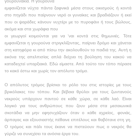
γουρουνάκια. Η γουρούνα
εμφανίζεται νύχτα πάντα ξαφνικά μέσα στους οικισμούς ή κοντά
στο πηγάδι που παίρνουν νερό οι γυναίκες και βραδιάζουν ή εκεί
που οι ψαράδες κάνουν νυχτέρι με το πυροφάνι ή τους βώλους,
ακόμα και στα χωράφια που
οι γεωργοί κοιμούνται για να ‘ναι κοντά στις θημωνιές. Τότε
εμφανίζεται η γουρούνα στριγκλίζοντας, παίρνει δρόμο και χάνεται
στη κατηφόρα κι από πίσω την ακολουθούν τα παιδιά της. Αυτή η
εικόνα της απελπισίας απλά δείχνει τη βούληση του κακού να
καταδειχτεί υπαρξιακά. Εδώ είμαστε. Από τούτο τον τόπο πέρασε
το κακό έστω και χωρίς τον απόλυτο τρόμο.
Ο απόλυτος τρόμος βρίσκει το ρόλο του στις ιστορίες με τους
βρικόλακες του τόπου. Και βέβαια θρύλοι για τους ζωντανούς
νεκρούς υπάρχουν παντού σε κάθε χώρα, σε κάθε λαό. Είναι
λογικό για τους ανθρώπους που ζουν μέσα στα μεσαιωνικά
σκοτάδια να μην εφησυχάζουν όταν ο κάθε αχρείος, φονιάς,
άρπαγας και εξουσιαστής πέθαινε επιτέλους και θαβότανε στη γη.
Ο τρόμος και πάλι τους έκανε να πιστεύουν πως ο νεκρός θα
γύριζε να συνεχίσει τα ανόσια έργα του.