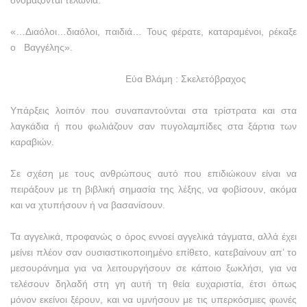
ονομάζονται τελώνια.
«…Διαόλοι…διαόλοι, παιδιά… Τους φέρατε, καταραμένοι, ρέκαξε
ο Βαγγέλης».
Εύα Βλάμη : Σκελετόβραχος
Υπάρξεις λοιπόν που συναπαντούνται στα τρίστρατα και στα
λαγκάδια ή που φωλιάζουν σαν πυγολαμπίδες στα ξάρτια των
καραβιών.
Σε σχέση με τους ανθρώπους αυτό που επιδιώκουν είναι να
πειράξουν με τη βιβλική σημασία της λέξης, να φοβίσουν, ακόμα
και να χτυπήσουν ή να βασανίσουν.
Τα αγγελικά, προφανώς ο όρος εννοεί αγγελικά τάγματα, αλλά έχει
μείνει πλέον σαν ουσιαστικοποιημένο επίθετο, κατεβαίνουν απ’ το
μεσουράνημα για να λειτουργήσουν σε κάποιο ξωκλήσι, για να
τελέσουν δηλαδή στη γη αυτή τη θεία ευχαριστία, έτσι όπως
μόνον εκείνοι ξέρουν, και να υμνήσουν με τις υπερκόσμιες φωνές