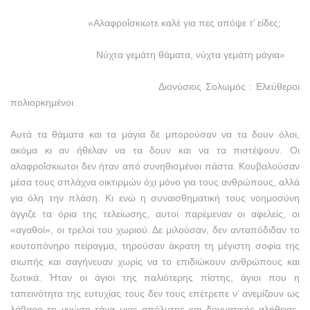
«Αλαφροΐσκιωτε καλέ για πες απόψε τ’ είδες;
Νύχτα γεμάτη θάματα, νύχτα γεμάτη μάγια»
Διονύσιος Σολωμός : Ελεύθεροι
πολιορκημένοι.
Αυτά τα θάματα και τα μάγια δε μπορούσαν να τα δουν όλοι,
ακόμα κι αν ήθελαν να τα δουν και να τα πιστέψουν. Οι
αλαφροΐσκιωτοι δεν ήταν από συνηθισμένοι πάστα. Κουβαλούσαν
μέσα τους σπλάχνα οικτιρμών όχι μόνο για τους ανθρώπους, αλλά
για όλη την πλάση. Κι ενώ η συναισθηματική τους νοημοσύνη
άγγιζε τα όρια της τελείωσης, αυτοί παρέμεναν οι αφελείς, οι
«αγαθοί», οι τρελοί του χωριού. Δε μιλούσαν, δεν ανταπόδιδαν το
κουτοπόνηρο πείραγμα, τηρούσαν άκρατη τη μέγιστη σοφία της
σιωπής και σαγήνευαν χωρίς να το επιδιώκουν ανθρώπους και
ξωτικά. Ήταν οι άγιοι της παλιότερης πίστης, άγιοι που η
ταπεινότητα της ευτυχίας τους δεν τους επέτρεπε ν’ ανεμίζουν ως
λάβαρο τη γνώση τάχα μιας απόλυτης και δογματικής αλήθειας.