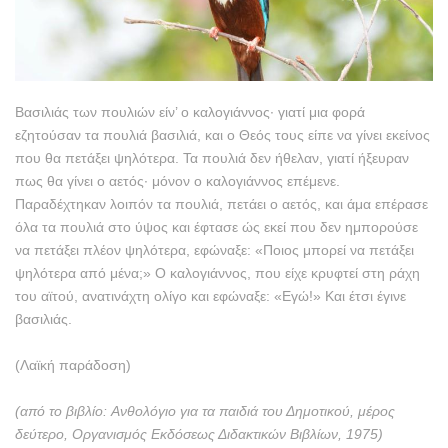
Βασιλιάς των πουλιών είν’ ο καλογιάννος· γιατί μια φορά
εζητούσαν τα πουλιά βασιλιά, και ο Θεός τους είπε να γίνει εκείνος
που θα πετάξει ψηλότερα. Τα πουλιά δεν ήθελαν, γιατί ήξευραν
πως θα γίνει ο αετός· μόνον ο καλογιάννος επέμενε.
Παραδέχτηκαν λοιπόν τα πουλιά, πετάει ο αετός, και άμα επέρασε
όλα τα πουλιά στο ύψος και έφτασε ώς εκεί που δεν ημπορούσε
να πετάξει πλέον ψηλότερα, εφώναξε: «Ποιος μπορεί να πετάξει
ψηλότερα από μένα;» Ο καλογιάννος, που είχε κρυφτεί στη ράχη
του αϊτού, ανατινάχτη ολίγο και εφώναξε: «Εγώ!» Και έτσι έγινε
βασιλιάς.
(Λαϊκή παράδοση)
(από το βιβλίο: Aνθολόγιο για τα παιδιά του Δημοτικού, μέρος
δεύτερο, Oργανισμός Eκδόσεως Διδακτικών Bιβλίων, 1975)