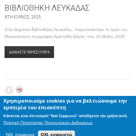
ΒΙΒΛΙΟΘΗΚΗ ΛΕΥΚΑΔΑΣ
8TH ΙΟΥΛΙΟΣ, 2025
Στην Δημόσια Βιβλιοθήκη Λευκάδας, παρουσιάστηκε το έργο του
Μεγανησιώτη συγγραφέα Αριστείδη Δάγλα, στις 10 Μαΐου 2025
ΔΙΑΒΑΣΤΕ ΠΕΡΙΣΣΟΤΕΡΑ
Χρησιμοποιούμε cookies για να βελτιώσουμε την
ΑΡΙΣΤΕΙΔΗΣ ΔΑΓΛΑΣ - ΣΥΓΓΡΑΦΕΑΣ
© 2026 |
ΕΠΙΚΟΙΝΩΝΙΑ
|
εμπειρία του επισκέπτη
ΠΡΟΣΩΠΙΚΑ ΔΕΔΟΜΕΝΑ
DESKTOP VERSION ONLY
Κάνοντας κλικ στο κουμπί "Ναι! Συμφωνώ" αποδέχεστε την χρήση αυτή.
Πολιτική Προστασίας Προσωπικών Δεδομένων
ΝΑΙ, συμφωνώ
ΟΧΙ, ευχαριστώ