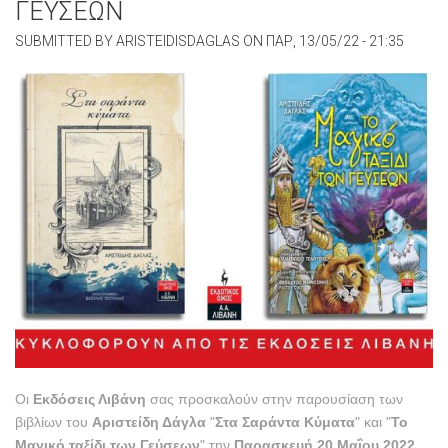
ΓΕΥΣΕΩΝ
SUBMITTED BY
ARISTEIDISDAGLAS
ON
ΠΑΡ, 13/05/22 - 21:35
Οι
Εκδόσεις Λιβάνη
σας προσκαλούν στην παρουσίαση των
βιβλίων του
Αριστείδη Δάγλα
"
Στα Σαράντα Κύματα
" και "
Το
Μαγικό ταξίδι των Γεύσεων
" την
Παρασκευή 20 Μαΐου 2022
,