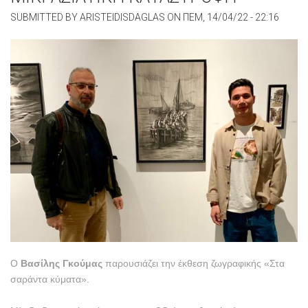
SUBMITTED BY
ARISTEIDISDAGLAS
ON
ΠΕΜ, 14/04/22 - 22:16
Ο
Βασίλης Γκούμας
παρουσιάζει την έκθεση ζωγραφικής «Στα
σαράντα κύματα».