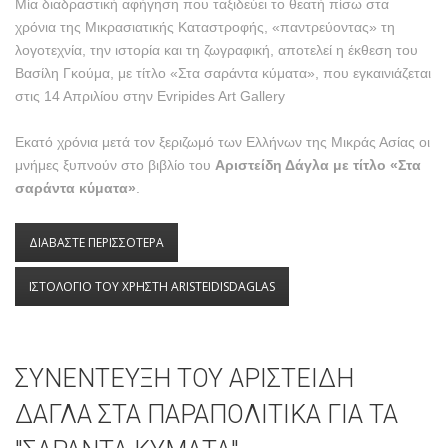
Μία διαδραστική αφήγηση που ταξιδεύει το θεατή πίσω στα
χρόνια της Μικρασιατικής Καταστροφής, «παντρεύοντας» τη
λογοτεχνία, την ιστορία και τη ζωγραφική, αποτελεί η έκθεση του
Βασίλη Γκούμα, με τίτλο «Στα σαράντα κύματα», που εγκαινιάζεται
στις 14 Απριλίου στην Evripides Art Gallery
Εκατό χρόνια μετά τον ξεριζωμό των Ελλήνων της Μικράς Ασίας οι
μνήμες ξυπνούν στο βιβλίο του
Αριστείδη Δάγλα με τίτλο «Στα
σαράντα κύματα»
.
ΔΙΑΒΑΣΤΕ ΠΕΡΙΣΣΟΤΕΡΑ
ΓΙΑ «ΣΤΑ ΣΑΡΑΝΤΑ ΚΥΜΑΤΑ»: ΜΙΑ ΕΚΘΕΣΗ
ΖΩΓΡΑΦΙΚΗΣ ΓΙΑ ΤΗ ΜΙΚΡΑΣΙΑΤΙΚΗ
ΚΑΤΑΣΤΡΟΦΗ
ΙΣΤΟΛΟΓΙΟ ΤΟΥ ΧΡΗΣΤΗ ARISTEIDISDAGLAS
ΣΥΝΕΝΤΕΥΞΗ ΤΟΥ ΑΡΙΣΤΕΙΔΗ
ΔΑΓΛΑ ΣΤΑ ΠΑΡΑΠΟΛΙΤΙΚΑ ΓΙΑ ΤΑ