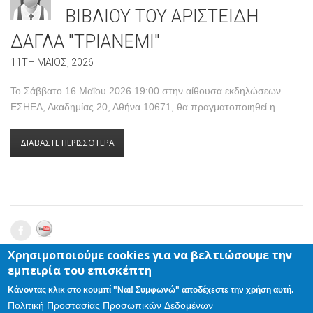
ΒΙΒΛΙΟΥ ΤΟΥ ΑΡΙΣΤΕΙΔΗ
ΔΑΓΛΑ "ΤΡΙΑΝΕΜΙ"
11TH ΜΑΙΟΣ, 2026
Το Σάββατο 16 Μαΐου 2026 19:00 στην αίθουσα εκδηλώσεων
ΕΣΗΕΑ, Ακαδημίας 20, Αθήνα 10671, θα πραγματοποιηθεί η
ΔΙΑΒΑΣΤΕ ΠΕΡΙΣΣΟΤΕΡΑ
Χρησιμοποιούμε cookies για να βελτιώσουμε την
ΑΡΙΣΤΕΙΔΗΣ ΔΑΓΛΑΣ - ΣΥΓΓΡΑΦΕΑΣ
© 2026 |
ΕΠΙΚΟΙΝΩΝΙΑ
|
εμπειρία του επισκέπτη
ΠΡΟΣΩΠΙΚΑ ΔΕΔΟΜΕΝΑ
DESKTOP VERSION ONLY
Κάνοντας κλικ στο κουμπί "Ναι! Συμφωνώ" αποδέχεστε την χρήση αυτή.
Πολιτική Προστασίας Προσωπικών Δεδομένων