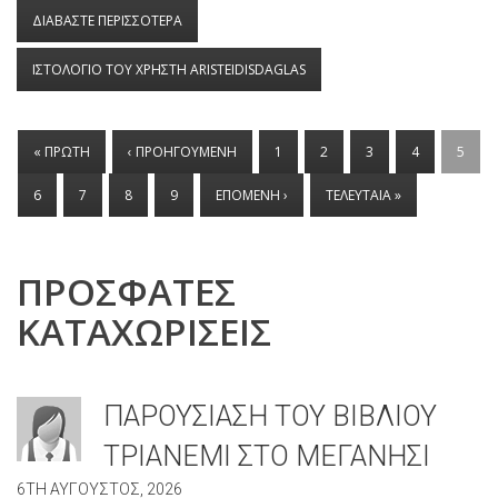
ΔΙΑΒΑΣΤΕ ΠΕΡΙΣΣΟΤΕΡΑ
ΓΙΑ ΣΥΝΕΝΤΕΥΞΗ ΤΟΥ ΑΡΙΣΤΕΙΔΗ ΔΑΓΛΑ ΣΤΑ
ΠΑΡΑΠΟΛΙΤΙΚΑ ΓΙΑ ΤΑ "ΣΑΡΑΝΤΑ ΚΥΜΑΤΑ"
ΙΣΤΟΛΟΓΙΟ ΤΟΥ ΧΡΗΣΤΗ ARISTEIDISDAGLAS
ΣΕΛΙΔΕΣ
« ΠΡΩΤΗ
‹ ΠΡΟΗΓΟΥΜΕΝΗ
1
2
3
4
5
6
7
8
9
ΕΠΟΜΕΝΗ ›
ΤΕΛΕΥΤΑΙΑ »
ΠΡΟΣΦΑΤΕΣ
ΚΑΤΑΧΩΡΙΣΕΙΣ
ΠΑΡΟΥΣΙΑΣΗ ΤΟΥ ΒΙΒΛΙΟΥ
ΤΡΙΑΝΕΜΙ ΣΤΟ ΜΕΓΑΝΗΣΙ
6TH ΑΥΓΟΥΣΤΟΣ, 2026