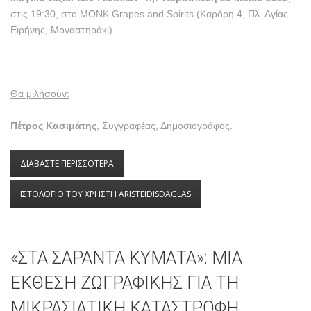
στις 19:30, στο MONK Grapes and Spirits (Καρόρη 4, Πλ. Αγίας
Ειρήνης, Μοναστηράκι).
Θα μιλήσουν:
Πέτρος Κασιμάτης
, Συγγραφέας, Δημοσιογράφος.
ΔΙΑΒΑΣΤΕ ΠΕΡΙΣΣΟΤΕΡΑ
ΓΙΑ ΠΡΟΣΚΛΗΣΗ ΓΙΑ ΤΗΝ ΠΑΡΟΥΣΙΑΣΗ ΤΩΝ
ΒΙΒΛΙΩΝ ΣΤΑ ΣΑΡΑΝΤΑ ΚΥΜΑΤΑ ΚΑΙ ΤΟ ΜΑΓΙΚΟ
ΤΑΞΙΔΙ ΤΩΝ ΓΕΥΣΕΩΝ
ΙΣΤΟΛΟΓΙΟ ΤΟΥ ΧΡΗΣΤΗ ARISTEIDISDAGLAS
«ΣΤΑ ΣΑΡΑΝΤΑ ΚΥΜΑΤΑ»: ΜΙΑ
ΕΚΘΕΣΗ ΖΩΓΡΑΦΙΚΗΣ ΓΙΑ ΤΗ
ΜΙΚΡΑΣΙΑΤΙΚΗ ΚΑΤΑΣΤΡΟΦΗ