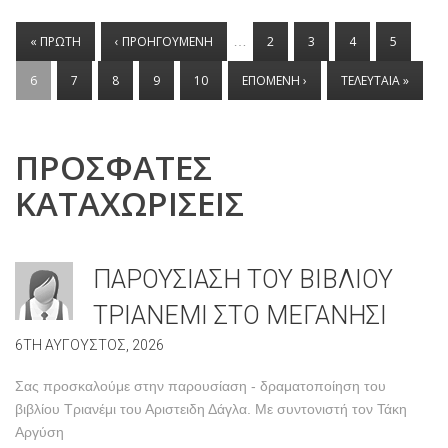
ΣΕΛΙΔΕΣ
« ΠΡΩΤΗ
‹ ΠΡΟΗΓΟΥΜΕΝΗ
…
2
3
4
5
6
7
8
9
10
ΕΠΟΜΕΝΗ ›
ΤΕΛΕΥΤΑΙΑ »
ΠΡΟΣΦΑΤΕΣ
ΚΑΤΑΧΩΡΙΣΕΙΣ
ΠΑΡΟΥΣΙΑΣΗ ΤΟΥ ΒΙΒΛΙΟΥ
ΤΡΙΑΝΕΜΙ ΣΤΟ ΜΕΓΑΝΗΣΙ
6TH ΑΥΓΟΥΣΤΟΣ, 2026
Σας προσκαλούμε στην παρουσίαση - δραματοποίηση του
βιβλίου Τριανέμι του Αριστειδη Δάγλα. Με συντονιστή τον Τάκη
Αργύση