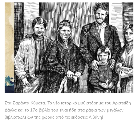
Στα Σαράντα Κύματα. Το νέο ιστορικό μυθιστόρημα του Αριστείδη
Δάγλα και το 17ο βιβλίο του είναι ήδη στα ράφια των μεγάλων
βιβλιοπωλείων της χώρας από τις εκδόσεις Λιβάνη!