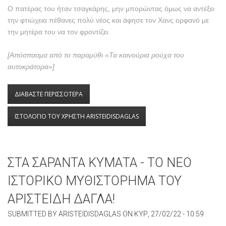
Ο πατέρας του ήταν τσαγκάρης, μην μπορώντας όμως να αντέξει
την φτιώχεια πέθανες πολύ νέος και άφησε τον Χανς ορφανό με
την μητέρα του να τον φροντίζει.
[Απόσπασμα από το παραμύθι «Τα καινούρια ρούχα του
αυτοκράτορα»]
ΔΙΑΒΑΣΤΕ ΠΕΡΙΣΣΟΤΕΡΑ
ΓΙΑ ΧΑΝΣ ΚΡΙΣΤΙΑΝ ΑΝΤΕΡΣΕΝ, Ο ΜΕΓΑΛΟΣ
ΔΑΝΟΣ ΠΑΡΑΜΥΘΑΣ
ΙΣΤΟΛΟΓΙΟ ΤΟΥ ΧΡΗΣΤΗ ARISTEIDISDAGLAS
ΣΤΑ ΣΑΡΑΝΤΑ ΚΥΜΑΤΑ - ΤΟ ΝΕΟ
ΙΣΤΟΡΙΚΟ ΜΥΘΙΣΤΟΡΗΜΑ ΤΟΥ
ΑΡΙΣΤΕΙΔΗ ΔΑΓΛΑ!
SUBMITTED BY
ARISTEIDISDAGLAS
ON
ΚΥΡ, 27/02/22 - 10:59