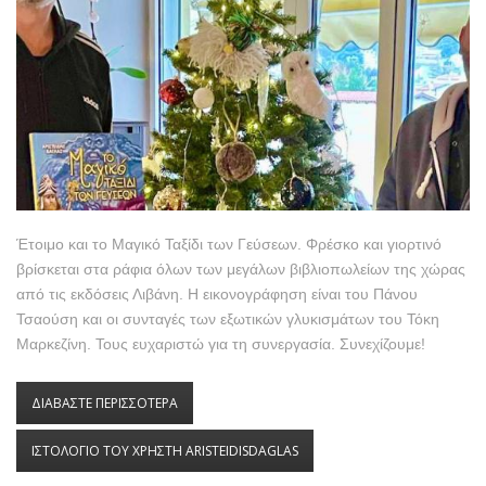
Έτοιμο και το Μαγικό Ταξίδι των Γεύσεων. Φρέσκο και γιορτινό
βρίσκεται στα ράφια όλων των μεγάλων βιβλιοπωλείων της χώρας
από τις εκδόσεις Λιβάνη. Η εικονογράφηση είναι του Πάνου
Τσαούση και οι συνταγές των εξωτικών γλυκισμάτων του Τόκη
Μαρκεζίνη. Τους ευχαριστώ για τη συνεργασία. Συνεχίζουμε!
ΔΙΑΒΑΣΤΕ ΠΕΡΙΣΣΟΤΕΡΑ
ΓΙΑ ΕΤΟΙΜΟ ΤΟ 16 ΒΙΒΛΙΟ ΜΑΣ, ΤΟ "ΜΑΓΙΚΟ
ΤΑΞΙΔΙ ΤΩΝ ΓΕΥΣΕΩΝ", ΕΚΔ. ΛΙΒΑΝΗ.
ΙΣΤΟΛΟΓΙΟ ΤΟΥ ΧΡΗΣΤΗ ARISTEIDISDAGLAS