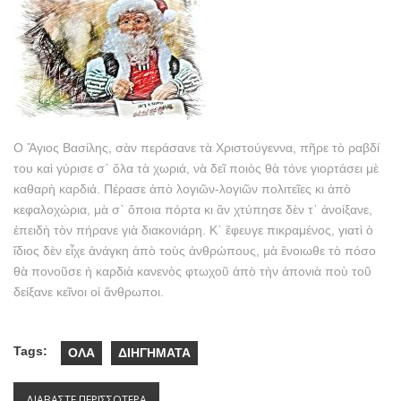
O Ἅγιος Βασίλης, σὰν περάσανε τὰ Χριστούγεννα, πῆρε τὸ ραβδί
του καὶ γύρισε σ᾿ ὅλα τὰ χωριά, νὰ δεῖ ποιὸς θὰ τόνε γιορτάσει μὲ
καθαρὴ καρδιά. Πέρασε ἀπὸ λογιῶν-λογιῶν πολιτεῖες κι ἀπὸ
κεφαλοχώρια, μὰ σ᾿ ὅποια πόρτα κι ἂν χτύπησε δὲν τ᾿ ἀνοίξανε,
ἐπειδὴ τὸν πήρανε γιὰ διακονιάρη. Κ᾿ ἔφευγε πικραμένος, γιατὶ ὁ
ἴδιος δὲν εἶχε ἀνάγκη ἀπὸ τοὺς ἀνθρώπους, μὰ ἔνοιωθε τὸ πόσο
θὰ πονοῦσε ἡ καρδιὰ κανενὸς φτωχοῦ ἀπὸ τὴν ἀπονιὰ ποὺ τοῦ
δείξανε κεῖνοι οἱ ἄνθρωποι.
Tags:
ΟΛΑ
ΔΙΗΓΗΜΑΤΑ
ΔΙΑΒΑΣΤΕ ΠΕΡΙΣΣΟΤΕΡΑ
ΓΙΑ ΦΩΤΗΣ ΚΟΝΤΟΓΛΟΥ – ΓΙΑΝΝΗΣ Ὁ