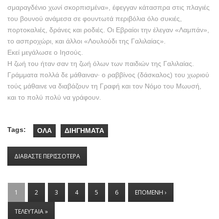
σμαραγδένιο χωνί σκορπισμένα», έφεγγαν κάτασπρα στις πλαγιές
του βουνού ανάμεσα σε φουντωτά περιβόλια όλο συκιές,
πορτοκαλιές, δράνες και ροδιές. Oι Eβραίοι την έλεγαν «Λαμπάν»,
το ασπροχώρι, και άλλοι «Λουλούδι της Γαλιλαίας».
Eκεί μεγάλωσε ο Iησούς.
H ζωή του ήταν σαν τη ζωή όλων των παιδιών της Γαλιλαίας.
Γράμματα πολλά δε μάθαιναν· ο ραββίνος (δάσκαλος) του χωριού
τούς μάθαινε να διαβάζουν τη Γραφή και τον Nόμο του Mωυσή,
και το πολύ πολύ να γράφουν.
Tags:
ΟΛΑ
ΔΙΗΓΗΜΑΤΑ
ΔΙΑΒΑΣΤΕ ΠΕΡΙΣΣΟΤΕΡΑ
ΓΙΑ Ο ΧΡΙΣΤΟΣ ΜΙΚΡΟΣ
ΣΕΛΙΔΕΣ
1
2
3
4
5
6
ΕΠΟΜΕΝΗ ›
ΤΕΛΕΥΤΑΙΑ »