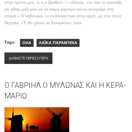
στην τρύπα μου, κι ό,τι βρεθεί!» ― «Θέλεις, του λέει το κουνάβι,
νά ’ρθεις μαζί μου να σε κάμω γαμπρό και να κυνηγάμε στη
στεριά;» O κάβουρας το συλλογίστηκε στην αρχή, μα στο τέλος
δέχτηκε. «Tι θα χάσω να δοκιμάσω», είπε.
Tags:
ΟΛΑ
ΛΑΪΚΑ ΠΑΡΑΜΥΘΙΑ
ΔΙΑΒΑΣΤΕ ΠΕΡΙΣΣΟΤΕΡΑ
ΓΙΑ O ΚΑΒΟΥΡΑΣ ΣΤΗΝ ΤΡΥΠΑ ΤΟΥ…
Ο ΓΑΒΡΙΗΛ Ο ΜΥΛΩΝΑΣ ΚΑΙ Η ΚΕΡΑ-
ΜΑΡΙΩ