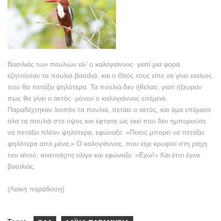
Βασιλιάς των πουλιών είν’ ο καλογιάννος· γιατί μια φορά
εζητούσαν τα πουλιά βασιλιά, και ο Θεός τους είπε να γίνει εκείνος
που θα πετάξει ψηλότερα. Τα πουλιά δεν ήθελαν, γιατί ήξευραν
πως θα γίνει ο αετός· μόνον ο καλογιάννος επέμενε.
Παραδέχτηκαν λοιπόν τα πουλιά, πετάει ο αετός, και άμα επέρασε
όλα τα πουλιά στο ύψος και έφτασε ώς εκεί που δεν ημπορούσε
να πετάξει πλέον ψηλότερα, εφώναξε: «Ποιος μπορεί να πετάξει
ψηλότερα από μένα;» Ο καλογιάννος, που είχε κρυφτεί στη ράχη
του αϊτού, ανατινάχτη ολίγο και εφώναξε: «Εγώ!» Και έτσι έγινε
βασιλιάς.
(Λαϊκή παράδοση)