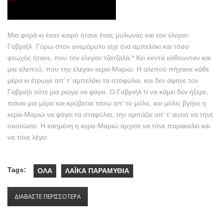
Μια φορά κι έναν καιρό ήτανε ένας μυλωνάς και τον έλεγαν
Γαβριήλ. Γύρω στον ανεμόμυλο είχε ένα αμπελάκι και τόσο
φτωχός ήτανε, που τον έλεγαν τζατζαλά.* Κει κοντά κάθουνταν και
μια αλεπού, που την έλεγαν κερα-Μαριώ. Η αλεπού πήγαινε κάθε
μέρα κι έτρωγε απ’ τ’ αμπελάκι τα σταφύλια, και δεν άφηνε τον
Γαβριήλ ούτε μια ρώγα να φάγει. Ο Γαβριήλ τι να κάμει δεν ήξερε,
πιάνει μια μέρα και κρύβεται πίσω απ’ το μύλο, και μόλις βγήκε η
κερα-Μαριώ να φάγει τα σταφύλια, την αρπάζει απ’ τ’ αυτιά να τήνε
σκοτώσει. Η καημένη η κερα-Μαριώ άρχισε να τόνε παρακαλεί και
να τόνε λέγει:
Tags:
ΟΛΑ
ΛΑΪΚΑ ΠΑΡΑΜΥΘΙΑ
ΔΙΑΒΑΣΤΕ ΠΕΡΙΣΣΟΤΕΡΑ
ΓΙΑ Ο ΓΑΒΡΙΗΛ Ο ΜΥΛΩΝΑΣ ΚΑΙ Η ΚΕΡΑ-ΜΑΡΙΩ
ΣΕΛΙΔΕΣ